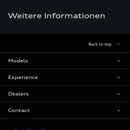
Weitere Informationen
Back to top
Models
Experience
View Models
Dealers
History
Contact
Quattro® Technology
After-Sales Service
Audi Motorsport
Customer service